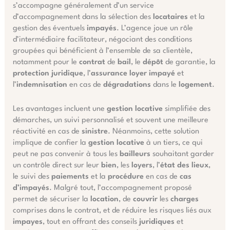
s’accompagne généralement d’un service
d’accompagnement dans la sélection des
locataires
et la
gestion des éventuels
impayés
. L’agence joue un rôle
d’intermédiaire facilitateur, négociant des conditions
groupées qui bénéficient à l’ensemble de sa clientèle,
notamment pour le
contrat
de
bail
, le
dépôt
de garantie, la
protection juridique
, l’
assurance loyer impayé
et
l’
indemnisation
en cas de
dégradations
dans le
logement
.
Les avantages incluent une
gestion locative
simplifiée des
démarches, un suivi personnalisé et souvent une meilleure
réactivité en cas de
sinistre
. Néanmoins, cette solution
implique de confier la
gestion locative
à un tiers, ce qui
peut ne pas convenir à tous les
bailleurs
souhaitant garder
un contrôle direct sur leur
bien
, les
loyers
, l’
état des lieux
,
le suivi des
paiements
et la
procédure
en cas de
cas
d’impayés
. Malgré tout, l’accompagnement proposé
permet de sécuriser la
location
, de
couvrir
les
charges
comprises dans le contrat, et de réduire les risques liés aux
impayes
, tout en offrant des conseils
juridiques
et