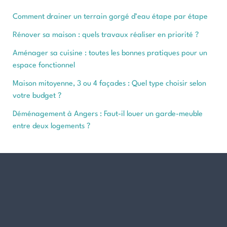
Comment drainer un terrain gorgé d’eau étape par étape
Rénover sa maison : quels travaux réaliser en priorité ?
Aménager sa cuisine : toutes les bonnes pratiques pour un
espace fonctionnel
Maison mitoyenne, 3 ou 4 façades : Quel type choisir selon
votre budget ?
Déménagement à Angers : Faut-il louer un garde-meuble
entre deux logements ?