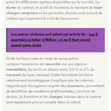
entre les différentes options disponibles sur le marché. La
durée
du contrat, le profil du locataire, le montant du
loyer
charges comprises
et les garanties choisies sont autant de
critères qui impactent le coût de l’assurance.
Les autres visiteurs ont adoré cet article-là :
Les 2
quartiers à éviter à Millau : ce qu'il faut savoir
avant votre visite
Grille tarifaire selon le mode de souscription
Lorsque l’assurance est
souscrite
via une agence
immobilière
, les tarifs se situent entre 2,5 % et 3 % du
montant
du loyer mensuel. Cette fourchette tarifaire
relativement avantageuse s’explique par les volumes
négociés par les agences auprès des
assureurs
, permettant
de bénéficier de conditions préférentielles. Les frais de
dossier, la franchise et les
charges
incluses dans le contrat
sont également pris en compte dans ce calcul.