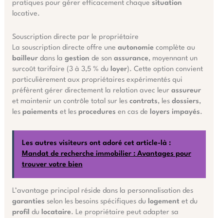
pratiques pour gérer efficacement chaque
situation
locative.
Souscription directe par le propriétaire
La souscription directe offre une
autonomie
complète au
bailleur
dans la
gestion
de son
assurance
, moyennant un
surcoût tarifaire (3 à 3,5 % du
loyer
). Cette option convient
particulièrement aux propriétaires expérimentés qui
préfèrent gérer directement la relation avec leur
assureur
et maintenir un contrôle total sur les
contrats
, les
dossiers
,
les
paiements
et les
procedures
en cas de
loyers impayés
.
Les autres visiteurs ont adoré cet article-là :
Mandat de recherche immobilier : Avantages pour
trouver votre bien
L’avantage principal réside dans la personnalisation des
garanties
selon les besoins spécifiques du
logement
et du
profil
du
locataire
. Le propriétaire peut adapter sa