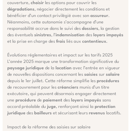
couverture,
choisir
les options pour couvrir les
dégradations
, négocier directement les conditions et
bénéficier d’un contact privilégié avec son
assureur
.
Néanmoins, cette autonomie s’accompagne d’une
responsabilité accrue dans le suivi des
dossiers
, la gestion
des éventuels
sinistres
, l’
indemnisation
des
loyers impayés
et la prise en charge des
frais
liés aux
contentieux
.
Évolutions réglementaires et impact sur les tarifs 2025
L’année 2025 marque une transformation significative du
paysage juridique
de la
location
avec l’entrée en vigueur
de nouvelles dispositions concernant les
saisies
sur
salaire
depuis le 1er juillet. Cette réforme simplifie les
procédures
de recouvrement pour les
créanciers
munis d’un titre
exécutoire, qui peuvent désormais engager directement
une
procédure
de
paiement
des
loyers impayés
sans
accord préalable du
juge
, renforçant ainsi la
protection
juridique
des
bailleurs
et sécurisant leurs
revenus
locatifs.
Impact de la réforme des saisies sur salaire